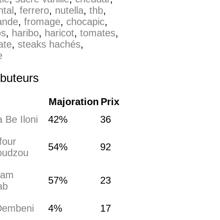
tal
,
ferrero
,
nutella
,
thb
,
ande
,
fromage
,
chocapic
,
os
,
haribo
,
haricot
,
tomates
,
ate
,
steaks hachés
,
e
ibuteurs
Majoration
Prix
 Be Iloni
42%
36
four
54%
92
udzou
ram
57%
23
ab
Dembeni
4%
17