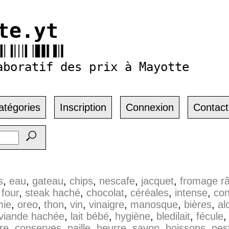
te.yt
aboratif des prix à Mayotte
atégories
Inscription
Connexion
Contact
s
,
eau
,
gateau
,
chips
,
nescafe
,
jacquet
,
fromage r
,
four
,
steak haché
,
chocolat
,
céréales
,
intense
,
con
mie
,
oreo
,
thon
,
vin
,
vinaigre
,
manosque
,
bières
,
al
viande hachée
,
lait bébé
,
hygiène
,
bledilait
,
fécule
re
,
conserves
,
paille
,
beurre
,
savon
,
boissons
,
nes