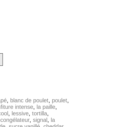
âpé
,
blanc de poulet
,
poulet
,
fiture intense
,
la paille
,
cool
,
lessive
,
tortilla
,
,
congélateur
,
signal
,
la
tle
,
sucre vanillé
,
cheddar
,