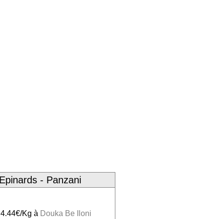
Epinards - Panzani
g
t 4.44€/Kg à
Douka Be Iloni