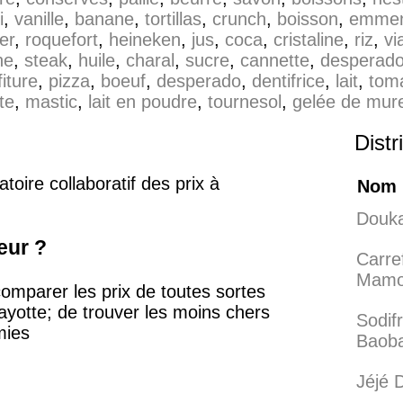
i
,
vanille
,
banane
,
tortillas
,
crunch
,
boisson
,
emmen
er
,
roquefort
,
heineken
,
jus
,
coca
,
cristaline
,
riz
,
vi
ne
,
steak
,
huile
,
charal
,
sucre
,
cannette
,
desperad
iture
,
pizza
,
boeuf
,
desperado
,
dentifrice
,
lait
,
tom
te
,
mastic
,
lait en poudre
,
tournesol
,
gelée de mur
Distr
oire collaboratif des prix à
Nom
Douka
eur ?
Carre
Mamo
omparer les prix de toutes sortes
ayotte; de trouver les moins chers
Sodif
mies
Baob
Jéjé 