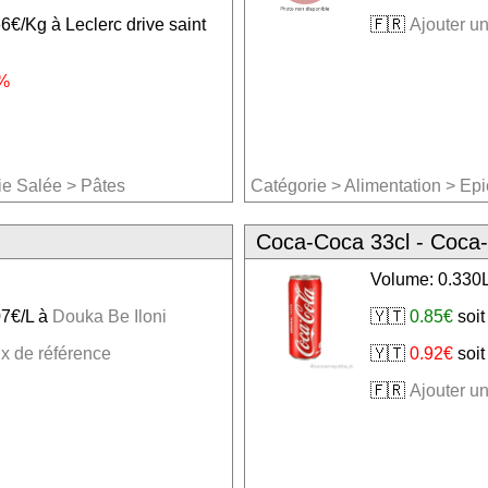
66€/Kg à Leclerc drive saint
🇫🇷
Ajouter un
%
ie Salée
>
Pâtes
Catégorie
>
Alimentation
>
Epi
Coca-Coca 33cl - Coca
Volume: 0.330
07€/L à
Douka Be Iloni
🇾🇹
0.85€
soit
ix de référence
🇾🇹
0.92€
soit
🇫🇷
Ajouter un