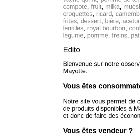
compote
,
fruit
,
milka
,
muesl
croquettes
,
ricard
,
camemb
frites
,
dessert
,
bière
,
aceto
lentilles
,
royal bourbon
,
conf
legume
,
pomme
,
freins
,
pat
Edito
Bienvenue sur notre observat
Mayotte.
Vous êtes consommat
Notre site vous permet de c
de produits disponibles à M
et donc de faire des écono
Vous êtes vendeur ?