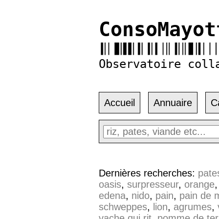
ConsoMayot
Observatoire coll
Accueil
Annuaire
C
Dernières recherches:
pate
oasis
,
surpresseur
,
orange
edena
,
nido
,
pain
,
pain de 
schweppes
,
lion
,
agrumes
,
vache qui rit
,
pomme de ter